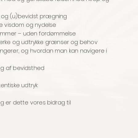
og (u)bevidst prægning
de visdom og nydelse
 rummer – uden fordømmelse
ærke og udtrykke grænser og behov
fungerer, og hvordan man kan navigere i
ag af bevidsthed
e
ntiske udtryk
og er dette vores bidrag til