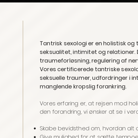
Tantrisk sexologi er en holistisk o
seksualitet, intimitet og relatione
traumeforløsning, regulering af ne
Vores certificerede tantriske sexol
seksuelle traumer, udfordringer i in
manglende kropslig forankring.
Vores erfaring er, at rejsen mod hol
den forandring, vi ønsker at se i ver
Skabe bevidsthed om, hvordan alt o
Give mulighed for at sætte tempoe