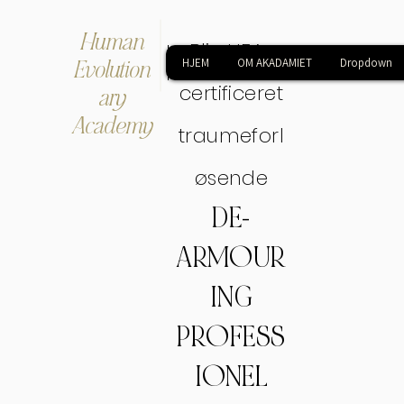
Human
Bliv HEA-
Evolution
HJEM
OM AKADAMIET
Dropdown
certificeret
ary
Academy
traumeforl
øsende
DE-
ARMOUR
ING
PROFESS
IONEL