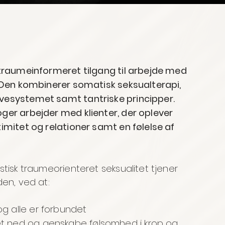
g traumeinformeret tilgang til arbejde med
r. Den kombinerer somatisk seksualterapi,
rvesystemet samt tantriske principper.
oger arbejder med klienter, der oplever
timitet og relationer samt en følelse af
istisk traumeorienteret seksualitet tjener
den, ved at:
g alle er forbundet
t ned og genskabe følsomhed i krop og