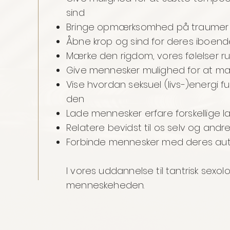
sind
Bringe opmærksomhed på traumer 
Åbne krop og sind for deres iboen
Mærke den rigdom, vores følelser
Give mennesker mulighed for at m
Vise hvordan seksuel (livs-)energi 
den
Lade mennesker erfare forskellige l
Relatere bevidst til os selv og andr
Forbinde mennesker med deres aute
I vores uddannelse til tantrisk sexol
menneskeheden.