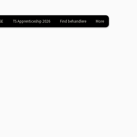
SE
TS Apprenticeship 2026
Find behandlere
More