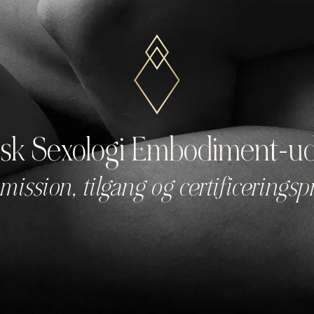
sk Sexologi Embodiment-u
mission, tilgang og certificeringsp