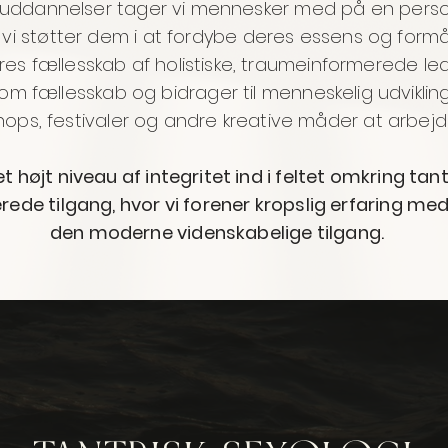
annelser tager vi mennesker med på en personli
 vi støtter dem i at fordybe deres essens og formål.
res fællesskab af holistiske, traumeinformerede lede
m fællesskab og bidrager til menneskelig udviklin
ops, festivaler og andre kreative måder at arbejd
 et højt niveau af integritet ind i feltet omkring 
rede tilgang, hvor vi forener kropslig erfaring 
den moderne videnskabelige tilgang.