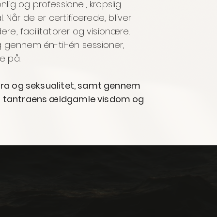
g og professionel, kropslig
 Når de er certificerede, bliver
re, facilitatorer og visionære.
g gennem én-til-én sessioner,
e på.
tantra og seksualitet, samt gennem
med tantraens ældgamle visdom og