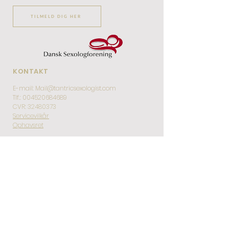
TILMELD DIG HER
KONTAKT
E-mail:
Mail@tantricsexologist.com
Tlf.:
004520684689
CVR:
32480373
Servicevilkår
Ophavsret
OM HEA
Hjem
Om HEA
Hold
Adfærdskodeks
Galleri
Udtalelser
UDDANNELSER