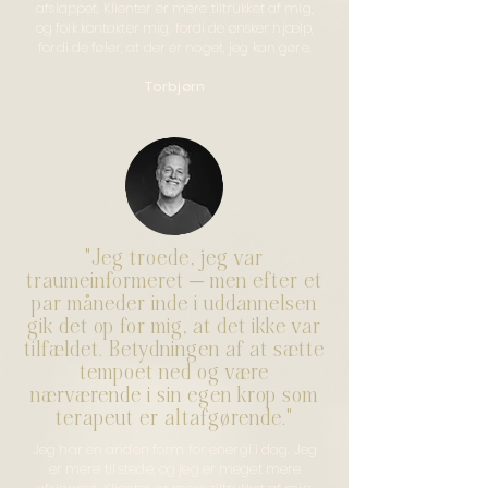
afslappet. Klienter er mere tiltrukket af mig,
og folk kontakter mig, fordi de ønsker hjælp,
fordi de føler, at der er noget, jeg kan gøre.
Torbjørn
"Jeg troede, jeg var
traumeinformeret — men efter et
par måneder inde i uddannelsen
gik det op for mig, at det ikke var
tilfældet. Betydningen af at sætte
tempoet ned og være
nærværende i sin egen krop som
terapeut er altafgørende."
Jeg har en anden form for energi i dag. Jeg
er mere til stede, og jeg er meget mere