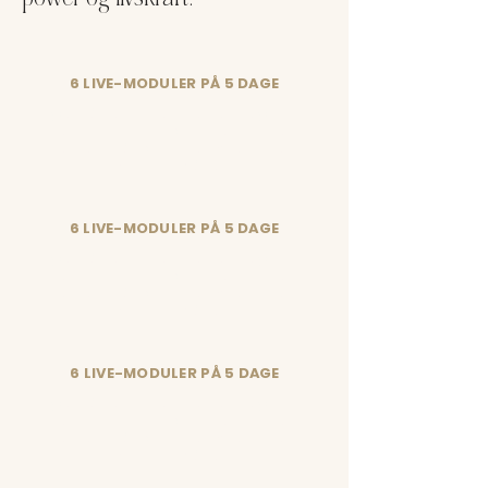
6 LIVE-MODULER PÅ 5 DAGE
Dybdegående retreats, hvor vi fordyber os i
tantrisk sexologi, næres i naturen, har
sauna og får lækre, lokalt producerede
økologiske måltider.
6 LIVE-MODULER PÅ 5 DAGE
Dybdegående retreats, hvor vi fordyber os i
tantrisk sexologi, næres i naturen, har
sauna og får lækre, lokalt producerede
økologiske måltider.
6 LIVE-MODULER PÅ 5 DAGE
Dybdegående retreats, hvor vi fordyber os i
tantrisk sexologi, næres i naturen, har
sauna og får lækre, lokalt producerede
økologiske måltider.