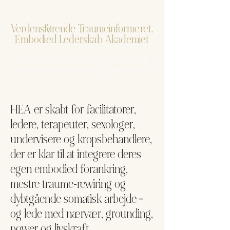
Verdensførende Traumeinformeret,
Embodied Lederskab Akademiet
Traumeinformeret og Holistisk Tantrisk
Sexologi & De-Armouring Uddannelser
HEA er skabt for facilitatorer,
ledere, terapeuter, sexologer,
undervisere og kropsbehandlere,
der er klar til at integrere deres
egen embodied forankring,
mestre traume-rewiring og
dybtgående somatisk arbejde –
og lede med nærvær, grounding,
power og livskraft.