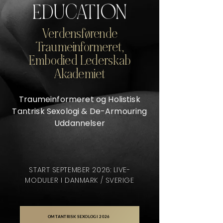
EDUCATION
Verdensførende
Traumeinformeret,
Embodied Lederskab
Akademiet
Traumeinformeret og Holistisk
Tantrisk Sexologi & De-Armouring
Uddannelser
START SEPTEMBER 2026: LIVE-
MODULER I DANMARK / SVERIGE
OM TANTRISK SEXOLOGI 2026