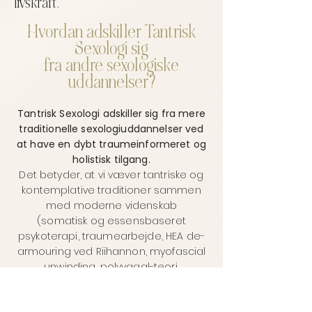
livskraft.
Hvordan adskiller Tantrisk
Sexologi sig
fra andre sexologiske
uddannelser?
Tantrisk Sexologi adskiller sig fra mere
traditionelle sexologiuddannelser ved
at have en dybt traumeinformeret og
holistisk tilgang.
Det betyder, at vi væver tantriske og
kontemplative traditioner sammen
med moderne videnskab
(somatisk og essensbaseret
psykoterapi, traumearbejde, HEA de-
armouring ved Riihannon, myofascial
unwinding, polyvagal-teori,
spiritualitet, neo-tantra, klassisk tantra,
neurovidenskab, epigenetik og