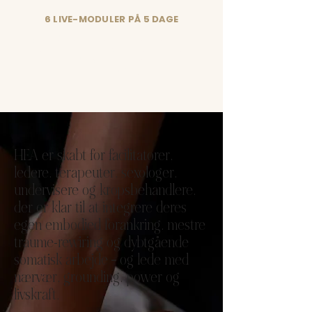
6 LIVE-MODULER PÅ 5 DAGE
Dybdegående retreats, hvor vi fordyber os i
tantrisk sexologi, næres i naturen, har
sauna og får lækre, lokalt producerede
økologiske måltider.
HEA er skabt for facilitatorer,
ledere, terapeuter, sexologer,
undervisere og kropsbehandlere,
der er klar til at integrere deres
egen embodied forankring, mestre
traume-rewiring og dybtgående
somatisk arbejde – og lede med
nærvær, grounding, power og
livskraft.