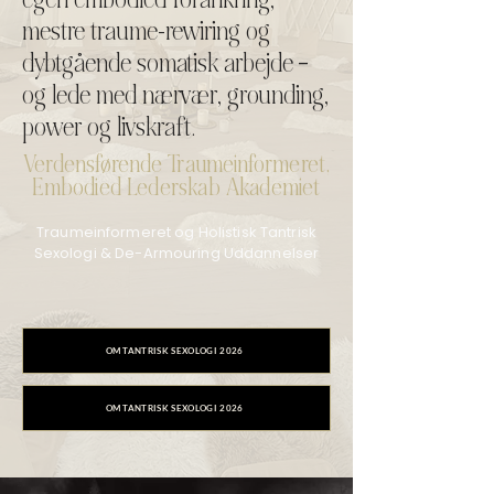
mestre traume-rewiring og
dybtgående somatisk arbejde –
og lede med nærvær, grounding,
power og livskraft.
Verdensførende Traumeinformeret,
Embodied Lederskab Akademiet
Traumeinformeret og Holistisk Tantrisk
Sexologi & De-Armouring Uddannelser
OM TANTRISK SEXOLOGI 2026
OM TANTRISK SEXOLOGI 2026