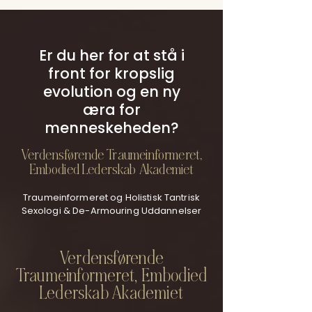
Er du her for at stå i
front for kropslig
evolution og en ny
æra for
menneskeheden?
Verdensførende Traumeinformeret,
Embodied Lederskab Akademiet
Traumeinformeret og Holistisk Tantrisk
Sexologi & De-Armouring Uddannelser
Verdensførende
Traumeinformeret, Embodied
Lederskab Akademiet