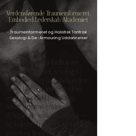
Verdensførende Traumeinformeret,
Embodied Lederskab Akademiet
Traumeinformeret og Holistisk Tantrisk
Sexologi & De-Armouring Uddannelser
HEA er skabt for facilitatorer,
ledere, terapeuter, sexologer,
undervisere og kropsbehandlere,
der er klar til at integrere deres
egen embodied forankring,
mestre traume-rewiring og
dybtgående somatisk arbejde –
og lede med nærvær, grounding,
power og livskraft.