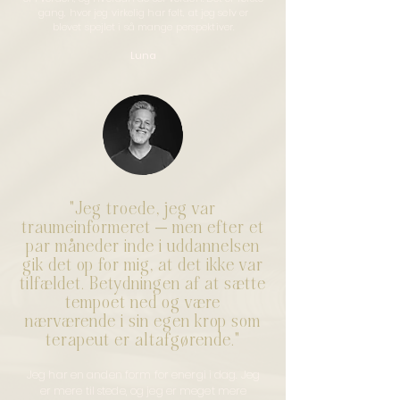
gang, hvor jeg virkelig har følt, at jeg selv er
blevet spejlet i så mange perspektiver.
Luna
"Jeg troede, jeg var
traumeinformeret — men efter et
par måneder inde i uddannelsen
gik det op for mig, at det ikke var
tilfældet. Betydningen af at sætte
tempoet ned og være
nærværende i sin egen krop som
terapeut er altafgørende."
Jeg har en anden form for energi i dag. Jeg
er mere til stede, og jeg er meget mere