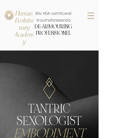
Human
Bliv HEA-certificeret
Evolutio
traumeforløsende
DE-ARMOURING
nary
PROFESSIONEL
Academ
y
TANTRIC
SEXOLOGIST
EMBODIMENT