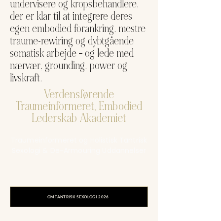
undervisere og kropsbehandlere,
der er klar til at integrere deres
egen embodied forankring, mestre
traume-rewiring og dybtgående
somatisk arbejde – og lede med
nærvær, grounding, power og
livskraft.
Verdensførende
Traumeinformeret, Embodied
Lederskab Akademiet
Traumeinformeret og Holistisk Tantrisk
Sexologi & De-Armouring Uddannelser
OM TANTRISK SEXOLOGI 2026