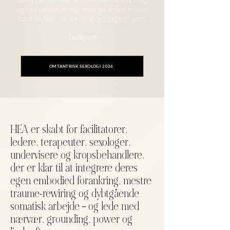
afslappet. Klienter er mere tiltrukket af mig,
og folk kontakter mig, fordi de ønsker hjælp,
fordi de føler, at der er noget, jeg kan gøre.
Torbjørn
OM TANTRISK SEXOLOGI 2026
HEA er skabt for facilitatorer,
ledere, terapeuter, sexologer,
undervisere og kropsbehandlere,
der er klar til at integrere deres
egen embodied forankring, mestre
traume-rewiring og dybtgående
somatisk arbejde – og lede med
nærvær, grounding, power og