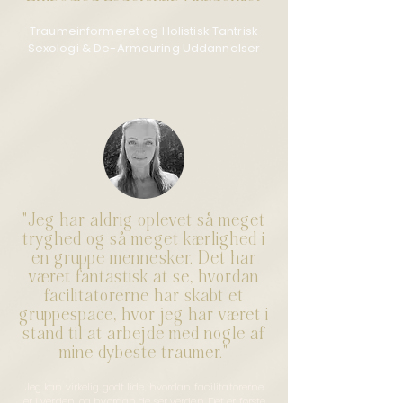
Traumeinformeret og Holistisk Tantrisk
Sexologi & De-Armouring Uddannelser
"Jeg har aldrig oplevet så meget
tryghed og så meget kærlighed i
en gruppe mennesker. Det har
været fantastisk at se, hvordan
facilitatorerne har skabt et
gruppespace, hvor jeg har været i
stand til at arbejde med nogle af
mine dybeste traumer."
Jeg kan virkelig godt lide, hvordan facilitatorerne
er i verden, og hvordan de ser verden. Det er første