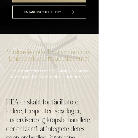
OM TANTRISK SEXOLOGI 2026
Verdensførende Traumeinformeret,
Embodied Lederskab Akademiet
Traumeinformeret og Holistisk Tantrisk
Sexologi & De-Armouring Uddannelser
HEA er skabt for facilitatorer,
ledere, terapeuter, sexologer,
undervisere og kropsbehandlere,
der er klar til at integrere deres
egen embodied forankring,