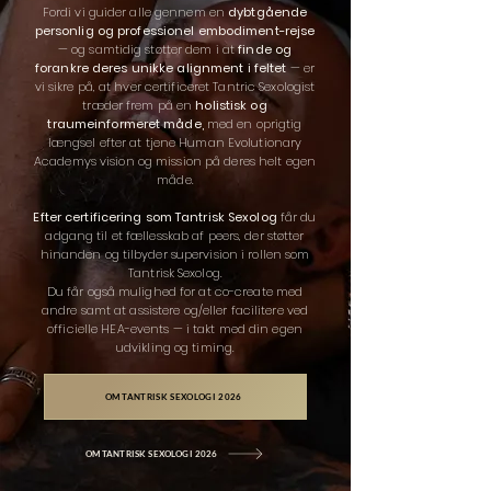
Fordi vi guider alle gennem en
dybtgående
personlig og professionel embodiment-rejse
— og samtidig støtter dem i at
finde og
forankre deres unikke alignment i feltet
— er
vi sikre på, at hver certificeret Tantric Sexologist
træder frem på en
holistisk og
traumeinformeret måde,
med en oprigtig
længsel efter at tjene Human Evolutionary
Academys vision og mission på deres helt egen
måde.
Efter certificering som Tantrisk Sexolog
får du
adgang til et fællesskab af peers, der støtter
hinanden og tilbyder supervision i rollen som
Tantrisk Sexolog.
Du får også mulighed for at co-create med
andre samt at assistere og/eller facilitere ved
officielle HEA-events — i takt med din egen
udvikling og timing.
OM TANTRISK SEXOLOGI 2026
OM TANTRISK SEXOLOGI 2026