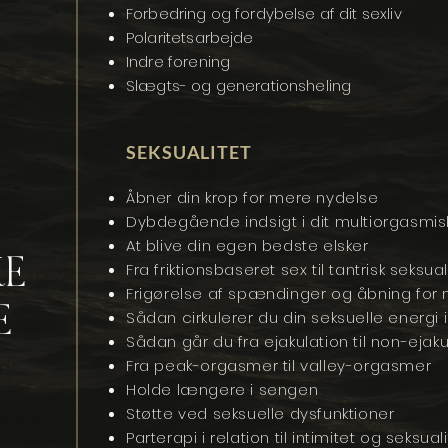
Forbedring og fordybelse af dit sexliv
Polaritetsarbejde
Indre forening
Slægts- og generationsheling
SEKSUALITET
Åbner din krop for mere nydelse
Dybdegående indsigt i dit multiorgasmis
At blive din egen bedste elsker
KE
Fra friktionsbaseret sex til tantrisk seksual
Frigørelse af spændinger og åbning for m
E
Sådan cirkulerer du din seksuelle energi i
Sådan går du fra ejakulation til non-ejaku
Fra peak-orgasmer til valley-orgasmer
Holde længere i sengen
Støtte ved seksuelle dysfunktioner
Parterapi i relation til intimitet og seksual