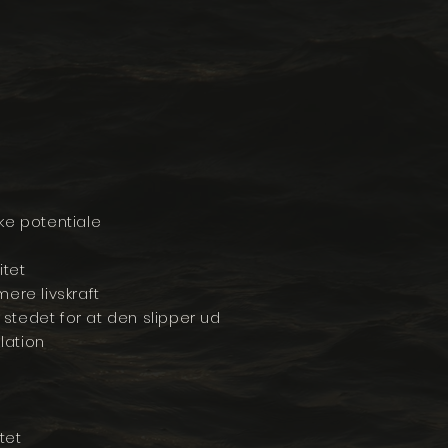
ke potentiale
itet
ere livskraft
 stedet for at den slipper ud
lation
itet