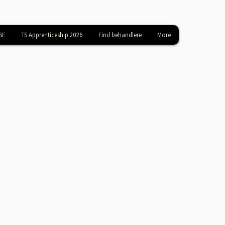
SE
TS Apprenticeship 2026
Find behandlere
More