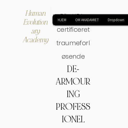
Human
Bliv HEA-
Evolution
HJEM
OM AKADAMIET
Dropdown
certificeret
ary
Academy
traumeforl
øsende
DE-
ARMOUR
ING
PROFESS
IONEL