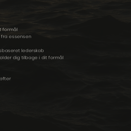
t formål
 fra essensen
edsbaseret lederskab
lder dig tilbage i dit formål
æfter
d