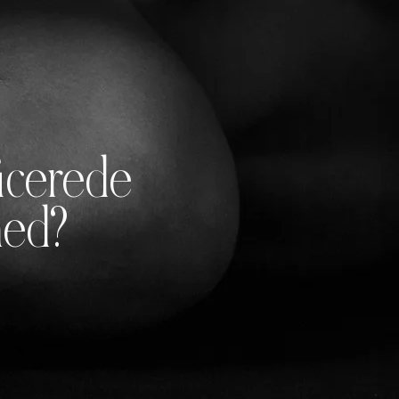
ficerede
med?