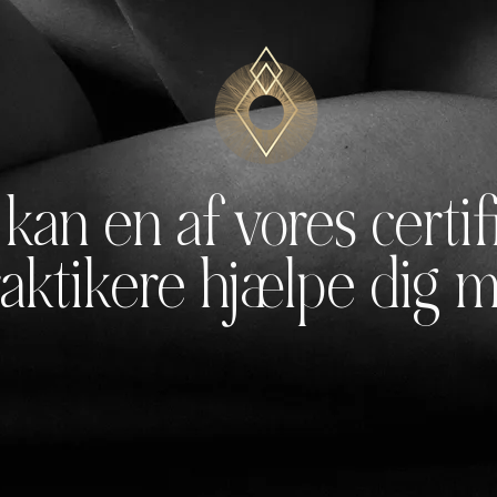
kan en af vores certi
raktikere hjælpe dig 