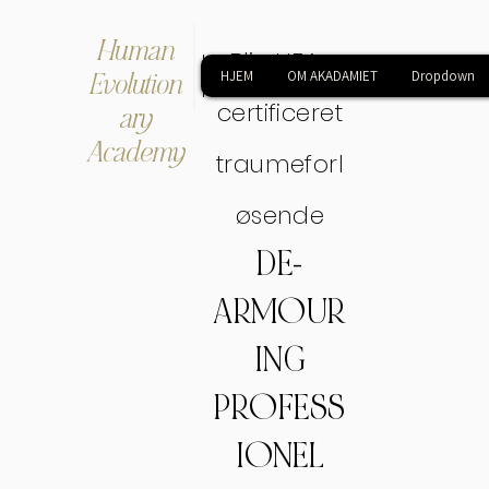
Human
Bliv HEA-
Evolution
HJEM
OM AKADAMIET
Dropdown
certificeret
ary
Academy
traumeforl
øsende
DE-
ARMOUR
ING
PROFESS
IONEL