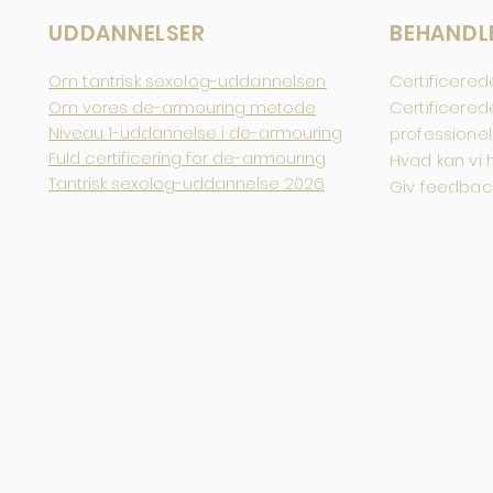
UDDANNELSER
BEHANDL
Om tantrisk sexolog-uddannelsen
Certificered
Om vores de-armouring metode
Certificere
Niveau 1-uddannelse i de-armouring
professionel
Fuld certificering for de-armouring
Hvad kan vi
Tantrisk sexolog-uddannelse 2026
Giv feedback 