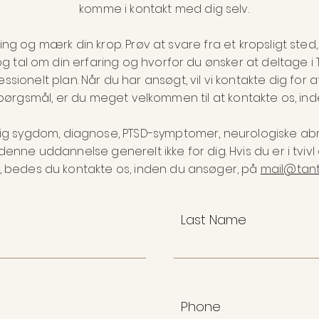
komme i kontakt med dig selv.
ng og mærk din krop. Prøv at svare fra et kropsligt ste
tal om din erfaring og hvorfor du ønsker at deltage i T
ssionelt plan. Når du har ansøgt, vil vi kontakte dig for 
spørgsmål, er du meget velkommen til at kontakte os, in
rlig sygdom, diagnose, PTSD-symptomer, neurologiske ab
 denne uddannelse generelt ikke for dig. Hvis du er i tvivl 
nd, bedes du kontakte os, inden du ansøger, på
mail@tant
Last Name
Phone