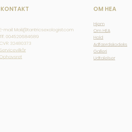
KONTAKT
OM HEA
Hjem
E-mail:
Mail@tantricsexologist.com
Om HEA
Tlf.: 004520684689
Hold
CVR: 32480373
Adfærdskodeks
Servicevilkår
Galleri
Ophavsret
Udtalelser