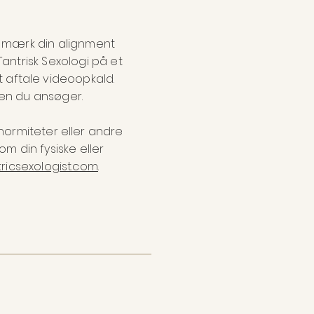
d, mærk din alignment
antrisk Sexologi på et
at aftale videoopkald.
den du ansøger.
normiteter eller andre
om din fysiske eller
ricsexologist.com
.