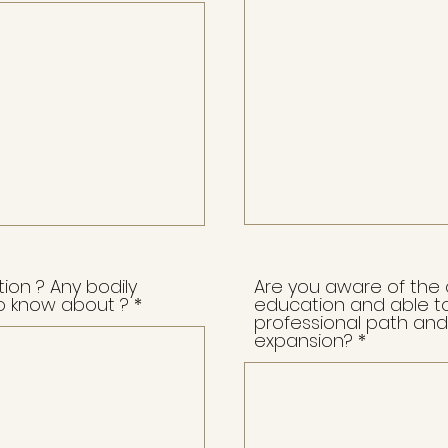
ion ? Any bodily
Are you aware of the c
 know about ?
education and able to
professional path and
expansion?