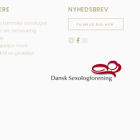
ERE
NYHEDSBREV
e tantriske sexologer
TILMELD DIG HER
de de-armouring
le
 hjælpe med
til en praktiker