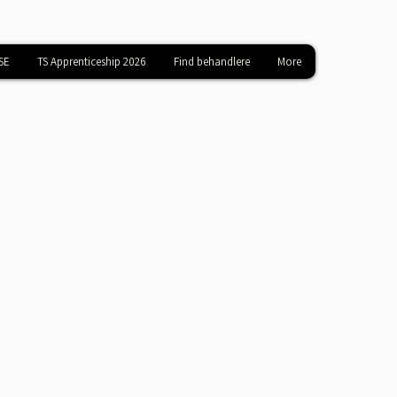
SE
TS Apprenticeship 2026
Find behandlere
More