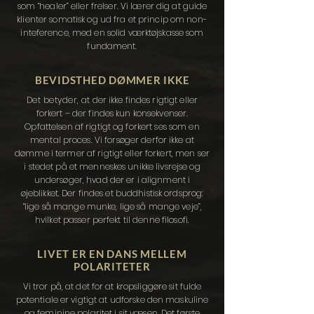
som “healer” eller frelser.
Vi lærer dig at guide
klienter somatisk og ud fra et princip om non-
inteference, med en solid værktøjskasse som
fundament.
BEVIDSTHED DØMMER IKKE
Det betyder,
at der ikke findes rigtigt eller
forkert – der findes kun konsekvenser.
Opfattelsen af rigtigt og forkert ses som en
mental proces.
Vi forsøger derfor ikke at
dømme i termer af rigtigt eller forkert, men ser
i stedet på et menneskes unikke livsrejse og
undersøger, hvad der er i alignment i
øjeblikket. Der findes et buddhistisk ordsprog:
“lige så mange munke, lige så mange veje”,
hvilket passer perfekt til denne filosofi.
LIVET ER EN DANS MELLEM
POLARITETER
Vi tror på, at det for at kropsliggøre sit fulde
potentiale er vigtigt at udforske den maskuline
og feminine polaritet i sit væsen. Det første