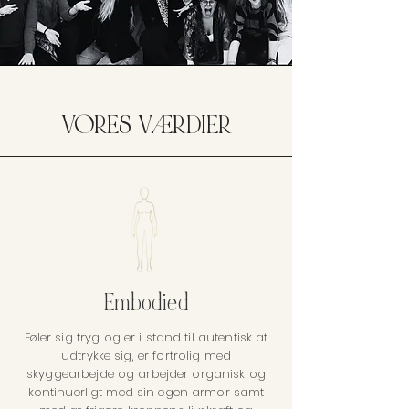
VORES VÆRDIER
Embodied
Føler sig tryg og er i stand til autentisk at
udtrykke sig, er fortrolig med
skyggearbejde og arbejder organisk og
kontinuerligt med sin egen armor samt