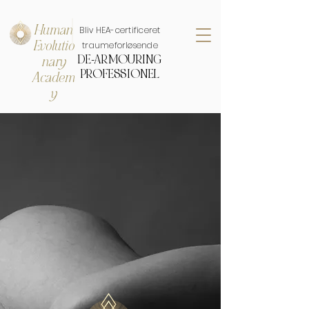
Human
Bliv HEA-certificeret
Evolutio
traumeforløsende
DE-ARMOURING
nary
PROFESSIONEL
Academ
y