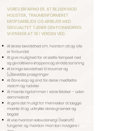
VORES ERFARING ER, AT REJSEN MOD
HOLISTISK, TRAUMEINFORMERET
KROPSARBEJDE OG ARBEJDE MED
SEKSUALITET TJENER DEN FORANDRING,
VI ØNSKER AT SE I VERDEN VED:
At skabe bevidsthed om, hvordan alt og alle
er forbundet
At give mulighed for at sætte tempoet ned
og genaktivere kroppens og sindets sansning
At bringe bevidsthed til traumer og
(u)bevidste prægninger
At åbne krop og sind for deres medfødte
visdom og nydelse
At mærke rigdommen i vores følelser – uden
dømmekraft
At gøre det muligt for mennesker at lægge
mærke til og udtrykke deres grænser og
begær
At vise hvordan seksualenergi (livskraft)
fungerer, og hvordan man kan navigere i