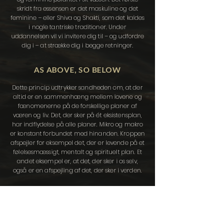
skridt fra essensen er det maskuline og det
feminine – eller Shiva og Shakti, som det kaldes
i nogle tantriske traditioner.
Under
uddannelsen vil vi invitere dig til – og udfordre
dig i – at strække dig i begge retninger.
AS ABOVE, SO BELOW
Dette princip udtrykker sandheden om, at der
altid er en sammenhæng mellem lovene og
fænomenerne på de forskellige planer af
væren og liv. Det, der sker på ét eksistensplan,
har indflydelse på alle planer.
Mikro og makro
er konstant forbundet med hinanden. Kroppen
afspejler for eksempel det, der er levende på et
følelsesmæssigt, mentalt og spirituelt plan. Et
andet eksempel er, at det, der sker i os selv,
også er en afspejling af det, der sker i verden.
AT DELE FRA ET AUTENTISK STED &
KROPSLIGT FORANKRET ERFARING