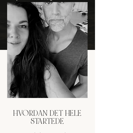
omkring facilitering, de-armouring,
tantra og seksualitet. Vores tilgang er
holistisk og traumeinformeret og
forener kropsligt erfaret praksis med
både ældgammel visdom og en
moderne videnskabelig forståelse.
HVORDAN DET HELE
STARTEDE