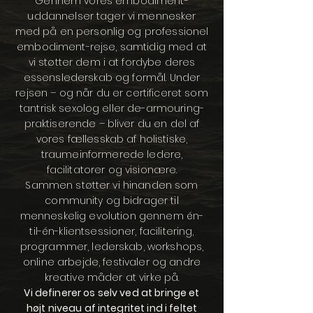
Gennem vores embodiment-
uddannelser tager vi mennesker
med på en personlig og professionel
embodiment-rejse, samtidig med at
vi støtter dem i at fordybe deres
essenslederskab og formål. Under
rejsen – og når du er certificeret som
tantrisk sexolog eller de-armouring-
praktiserende – bliver du en del af
vores fællesskab af holistiske,
traumeinformerede ledere,
facilitatorer og visionære.
Sammen støtter vi hinanden som
community og bidrager til
menneskelig evolution gennem én-
til-én-klientsessioner, facilitering,
programmer, lederskab, workshops,
online arbejde, festivaler og andre
kreative måder at virke på.
Vi definerer os selv ved at bringe et
højt niveau af integritet ind i feltet