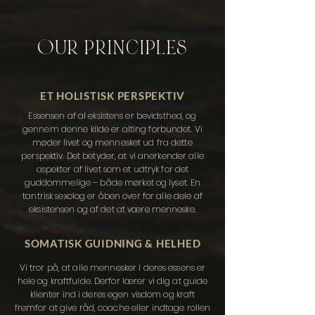
OUR PRINCIPLES
ET HOLISTISK PERSPEKTIV
Essensen af al eksistens er bevidsthed, og
gennem denne kilde er alting forbundet. Vi
møder livet og mennesket ud fra dette
perspektiv. Det betyder, at vi anerkender alle
aspekter af livet som et udtryk for det
guddommelige – både mørket og lyset.
En
tantrisk sexolog er åben over for alle dele af
eksistensen og af det at være menneske.
SOMATISK GUIDNING & HELHED
Vi tror på, at alle mennesker i deres essens er
hele og kraftfulde. Derfor lærer vi dig at guide
klienter ind i deres egen visdom og kraft
fremfor at give råd, coache eller indtage rollen