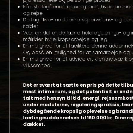
professionelle og personlige proces.
Få dybdegående erfaring med, hvordan ma
og rejse.
Deltag i live-modulerne, supervisions- og cer
Kalder
Vær en del af de lækre holdregulerings- og in
måltider, hvile, kropsarbejde og leg.
En mulighed for at facilitere denne uddannels
Og også en mulighed for at samarbejde og ud
En mulighed for at udvide dit klientnetværk o
virksomhed.
Det er svært at sætte en pris på dette tilbud
mest intime rum, og det potentielt er endn
talt med hensyn til tid, energi, rejseomko
under modulerne, reguleringspraksis, tea
dybdegående kropslig oplevelse og brandi
lærlingeuddannelsen til 150.000 kr. Dine r
dækket.