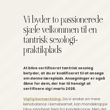
Vi byder to passionerede
sjæle velkommen til en
tantrisk sexologi-
praktikplads
At blive certificeret tantrisk sexolog
betyder, at du er kvalificeret til at ansøge
om denne læreplads. Ansøgninger er også
åbne for dem, der har til hensigt at
certificere sig i marts 2026.
Vigtig bemærkning:
Da vi ønsker en mere
kønsbalance i kerneteamet, kan mandekroppe
blive prioriteret frem for kvindekroppe. Men det