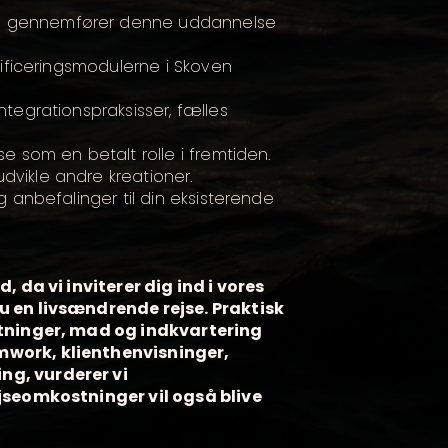
n gennemfører denne uddannelse
tificeringsmodulerne i Skoven
tegrationspraksisser, fælles
e som en betalt rolle i fremtiden.
vikle andre kreationer.
g anbefalinger til din eksisterende
, da vi inviterer dig ind i vores
u en livsændrende rejse. Praktisk
stninger, mad og indkvartering
mwork, klienthenvisninger,
ng, vurderer vi
ejseomkostninger vil også blive