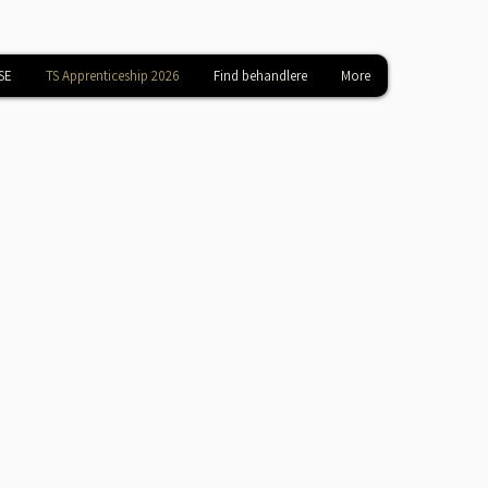
SE
TS Apprenticeship 2026
Find behandlere
More