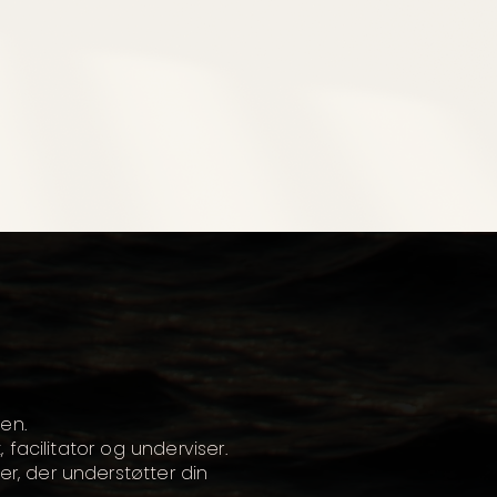
en.
 facilitator og underviser.
, der understøtter din