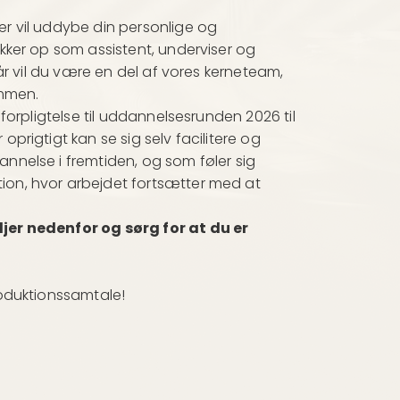
er vil uddybe din personlige og
ukker op som assistent, underviser og
 år vil du være en del af vores kerneteam,
ammen.
 forpligtelse til uddannelsesrunden 2026 til
oprigtigt kan se sig selv facilitere og
nnelse i fremtiden, og som føler sig
ion, hvor arbejdet fortsætter med at
ljer nedenfor og sørg for at du er
roduktionssamtale!