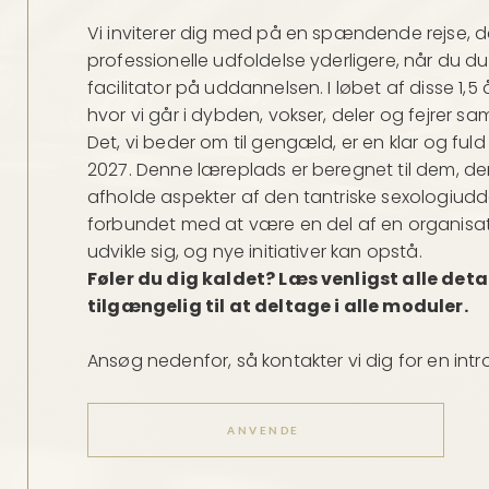
Vi inviterer dig med på en spændende rejse, d
professionelle udfoldelse yderligere, når du d
facilitator på uddannelsen. I løbet af disse 1,5
hvor vi går i dybden, vokser, deler og fejrer s
Det, vi beder om til gengæld, er en klar og fuld
2027. Denne læreplads er beregnet til dem, der 
afholde aspekter af den tantriske sexologiudda
forbundet med at være en del af en organisat
udvikle sig, og nye initiativer kan opstå.
Føler du dig kaldet? Læs venligst alle deta
tilgængelig til at deltage i alle moduler.
Ansøg nedenfor, så kontakter vi dig for en int
ANVENDE