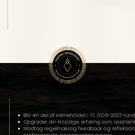
Bliv en del af kerneholdet i TS 2026-2027-rund
Opgrader din kropslige erfaring som assistent,
Modtag regelmæssig feedback og refleksioner