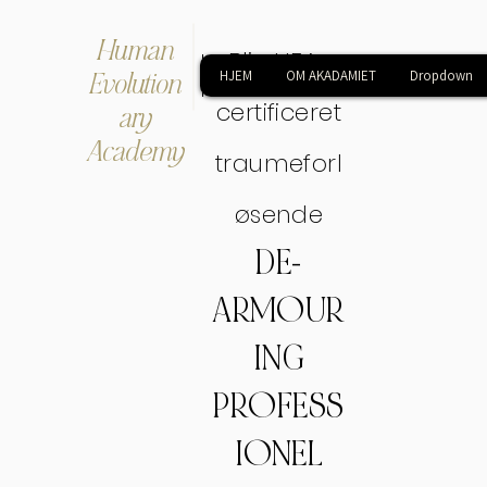
Human
Bliv HEA-
Evolution
HJEM
OM AKADAMIET
Dropdown
certificeret
ary
Academy
traumeforl
øsende
DE-
ARMOUR
ING
PROFESS
IONEL