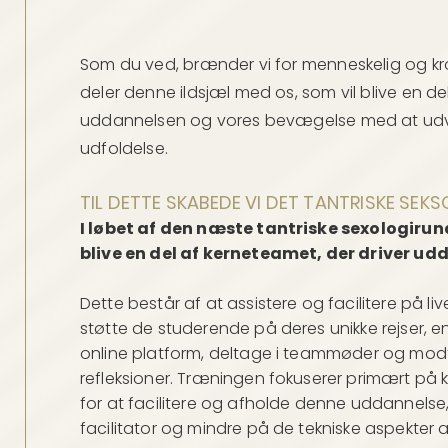
Som du ved, brænder vi for menneskelig og krops
deler denne ildsjæl med os, som vil blive en 
uddannelsen og vores bevægelse med at udvi
udfoldelse.
TIL DETTE SKABEDE VI DET TANTRISKE SEK
I løbet af den næste tantriske sexologirund
blive en del af kerneteamet, der driver ud
Dette består af at assistere og facilitere på li
støtte de studerende på deres unikke rejser,
online platform, deltage i teammøder og mo
refleksioner. Træningen fokuserer primært på 
for at facilitere og afholde denne uddannelse,
facilitator og mindre på de tekniske aspekter 