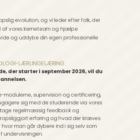
lig evolution, og vi leder efter folk, der
del af vores kerneteam og hjælpe
de og uddybe din egen professionelle
SOLOGI-LÆRLINGELÆRING.
e, der starter i september 2026, vil du
dannelsen.
ve-modulerne, supervision og certificering,
 engagere sig med de studerende via vores
dtage regelmæssig feedback og
kropsliggjort erfaring og hvad der kræves
 hvor man går dybere ind i sig selv som
af undervisningen.