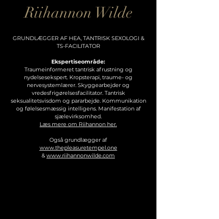
Riihannon Wilde
GRUNDLÆGGER AF HEA, TANTRISK SEXOLOGI &
TS-FACILITATOR
Ekspertiseområde:
Traumeinformeret tantrisk afrustning og
nydelsesekspert. Kropsterapi, traume- og
nervesystemlærer. Skyggearbejder og
vredesfrigørelsesfacilitator. Tantrisk
seksualitetsvisdom og pararbejde. Kommunikation
og følelsesmæssig intelligens. Manifestation af
sjælevirksomhed.
Læs mere om Riihannon her.
Også grundlægger af
www.thepleasuretempel.one
&
www.riihannonwilde.com