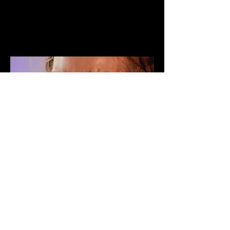
Silje B.
ASSISTENT TS
Assistent i rummet for studerende og facilitatorer,