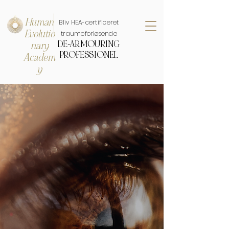
Human
Bliv HEA-certificeret
Evolutio
traumeforløsende
DE-ARMOURING
nary
PROFESSIONEL
Academ
y