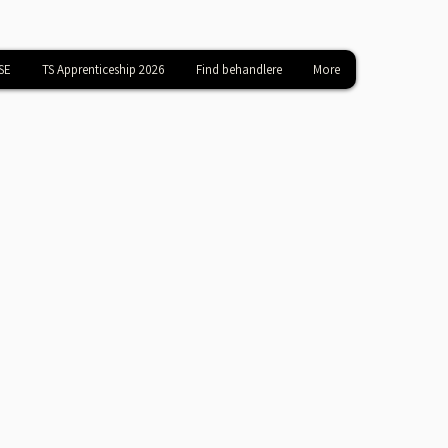
SE
TS Apprenticeship 2026
Find behandlere
More