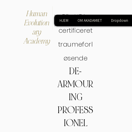
Human
Bliv HEA-
Evolution
HJEM
OM AKADAMIET
Dropdown
certificeret
ary
Academy
traumeforl
øsende
DE-
ARMOUR
ING
PROFESS
IONEL