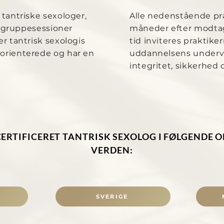
 tantriske sexologer,
Alle nedenstående prak
er gruppesessioner
måneder efter modtage
er tantrisk sexologis
tid inviteres praktiker
eorienterede og har en
uddannelsens undervis
integritet, sikkerhed 
CERTIFICERET TANTRISK SEXOLOG I FØLGENDE 
VERDEN:
SVERIGE