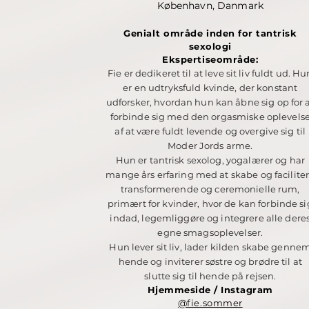
København, Danmark
Genialt område inden for tantrisk
sexologi
Ekspertiseområde:
Fie er dedikeret til at leve sit liv fuldt ud. Hu
er en udtryksfuld kvinde, der konstant
udforsker, hvordan hun kan åbne sig op for 
forbinde sig med den orgasmiske oplevels
af at være fuldt levende og overgive sig til
Moder Jords arme.
Hun er tantrisk sexolog, yogalærer og har
mange års erfaring med at skabe og facilite
transformerende og ceremonielle rum,
primært for kvinder, hvor de kan forbinde si
indad, legemliggøre og integrere alle dere
egne smagsoplevelser.
Hun lever sit liv, lader kilden skabe genne
hende og inviterer søstre og brødre til at
slutte sig til hende på rejsen.
Hjemmeside / Instagram
@fie.sommer