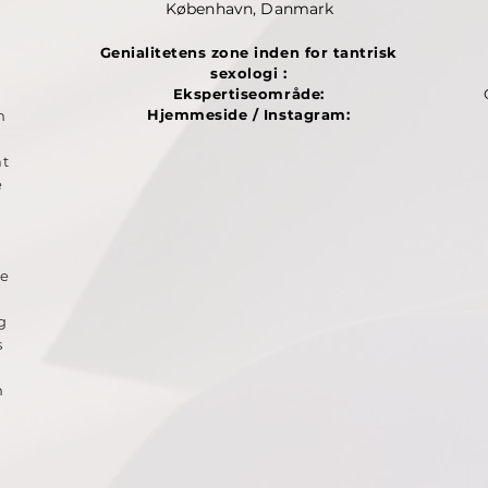
København, Danmark
Genialitetens zone inden for tantrisk
sexologi
:
Ekspertiseområde:
Hjemmeside / Instagram:
n
at
e
re
g
s
m