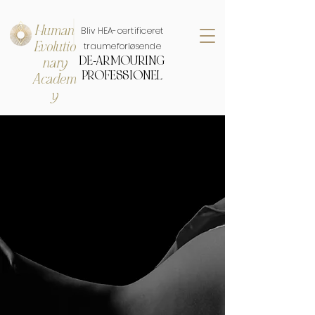
Human
Bliv HEA-certificeret
Evolutio
traumeforløsende
DE-ARMOURING
nary
PROFESSIONEL
Academ
y