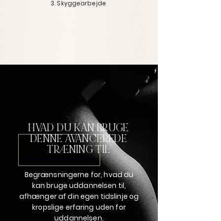
3. Skyggearbejde
HVAD DU KAN
BRUGE
DENNE AVANCEREDE
TRÆNING TIL
Begrænsningerne for, hvad du
kan bruge uddannelsen til,
afhænger af din egen tidslinje og
kropslige erfaring uden for
uddannelsen.