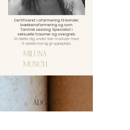
Certificeret i afarmering til kvinder,
bækkenafarmering og som
Tantrisk sexolog. Specialist i
seksuelle traumer og overgreb.
Vil støtte dig under live-moduler med
1:1 assistance og gruppepleje.
MILUNA
MUNCH
ADGANG
YOU CAN TAKE THIS TRAINING IF
YOU HAVE ANY OF THE FOLLOWING
TRAINING OR PROFESSION: