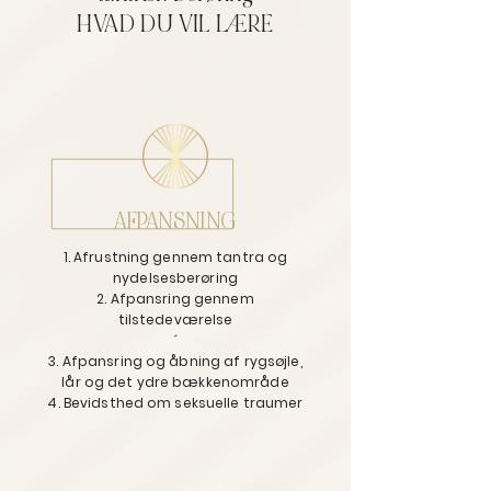
HVAD DU VIL LÆRE
AFPANSNING
1. Afrustning gennem tantra og
nydelsesberøring
2. Afpansring gennem
tilstedeværelse
´
3. Afpansring og åbning af rygsøjle,
lår og det ydre bækkenområde
4. Bevidsthed om seksuelle traumer