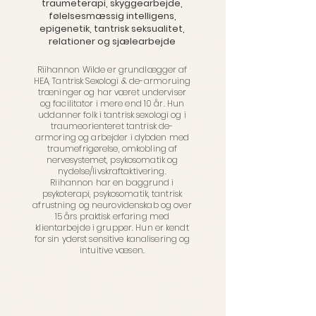
traumeterapi, skyggearbejde,
følelsesmæssig intelligens,
epigenetik, tantrisk seksualitet,
relationer og sjælearbejde
Riihannon Wilde er grundlægger af
HEA, Tantrisk Sexologi & de-armoruing
træninger og har været underviser
og facilitator i mere end 10 år. Hun
uddanner folk i tantrisk sexologi og i
traumeorienteret tantrisk de-
armoring og arbejder i dybden med
traumefrigørelse, omkobling af
nervesystemet, psykosomatik og
nydelse/livskraftaktivering.
Riihannon har en baggrund i
psykoterapi, psykosomatik, tantrisk
afrustning og neurovidenskab og over
15 års praktisk erfaring med
klientarbejde i grupper. Hun er kendt
for sin yderst sensitive kanalisering og
intuitive væsen.