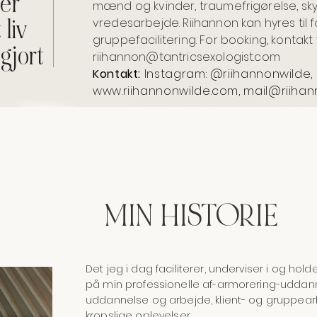
 er
mænd og kvinder, traumefrigørelse, sk
 liv
vredesarbejde. Riihannon kan hyres til
gruppefacilitering. For booking, kontakt 
ggjort
riihannon@tantricsexologist.com
Kontakt:
Instagram: @riihannonwilde,
www.riihannonwilde.com
,
mail@riiha
MIN HISTORIE
Det jeg i dag faciliterer, underviser i og ho
på min professionelle af-armorering-uddannel
uddannelse og arbejde, klient- og gruppear
kropslige oplevelser.