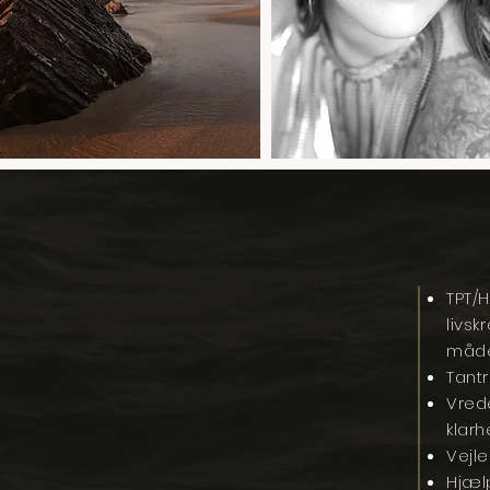
TPT/
livs
måde,
Tantr
Vred
klar
Vejle
Hjælp