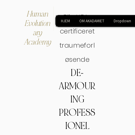
Human
Bliv HEA-
Evolution
HJEM
OM AKADAMIET
Dropdown
certificeret
ary
Academy
traumeforl
øsende
DE-
ARMOUR
ING
PROFESS
IONEL