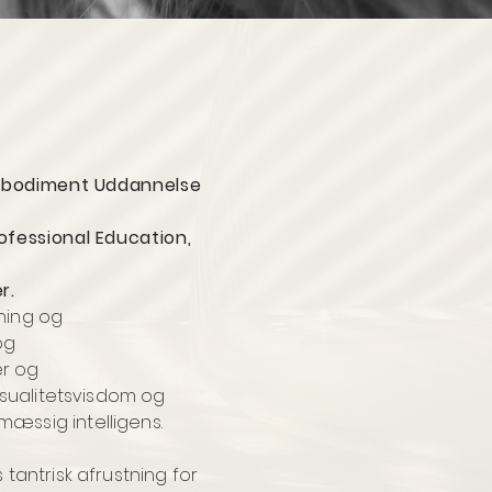
Embodiment Uddannelse
fessional Education,
r.
ning og
og
er og
eksualitetsvisdom og
æssig intelligens.
tantrisk afrustning for