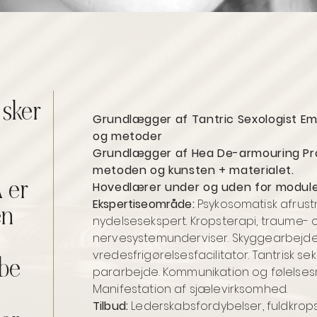
r sker
Grundlægger af Tantric Sexologist 
og metoder
Grundlægger af Hea De-armouring Pro
metoden og kunsten + materialet.
 er
Hovedlærer under og uden for module
Ekspertiseområde:
Psykosomatisk
afrust
en
nydelsesekspert. Kropsterapi, traume- 
nervesystemunderviser. Skyggearbejd
vredesfrigørelsesfacilitator. Tantrisk s
abe
pararbejde. Kommunikation og følelsesm
Manifestation af sjælevirksomhed.
Tilbud:
Lederskabsfordybelser, fuldkrops 