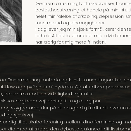
Gennem afrustning, tantriske øvelser, tra
bevidsthedstræning, at handle på min intuiti
helet min følelse af afkobling, depression,
med mænd og afhængigheder.
I dag lever jeg min sjæls formål, ærer den
forhold. Alt dette efterlader mig i dyb takne
har aldrig følt mig mere fri indeni.
Hea De-armouring metode og kunst, traumefrigørelse, om
kraftflow og opvågnen af nydelse. Og at udføre processen
 der er tro mod din virkelighed og natur.
isk sexologi som vejledning til singler og par
e og skygge arbejder på at bringe dig fuldt ud i overens
hed og sjælsvej
der dig til at skabe forening mellem dine feminine og ma
er dig med at skabe den dybeste balance i dit livsformål