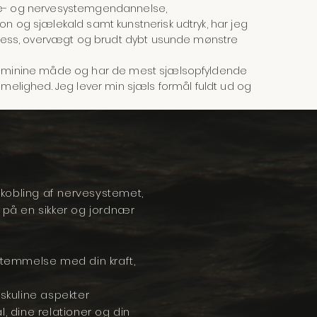
ume- og nervesystemgendannelse,
on og sjælekald samt kunstnerisk udtryk, har jeg
 stress, overvægt og brudt dybt usunde mønstre
 feminine måde og har de mest sjælsopfyldende
mmelighed. Jeg lever min sjæls formål fuldt ud og
kobling af nervesystemet,
 på en sikker og jordnær
stemmelse med din kraft,
skuline aspekter
, dine relationer og din