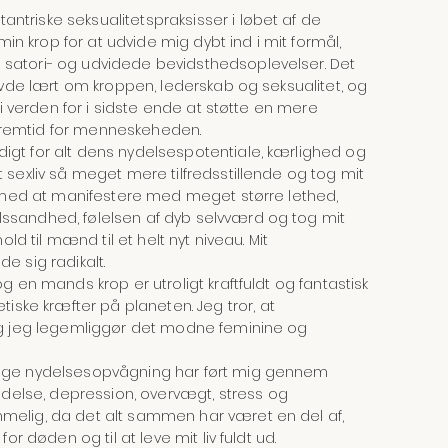
triske seksualitetspraksisser i løbet af de
 min krop for at udvide mig dybt ind i mit formål,
satori- og udvidede bevidsthedsoplevelser. Det
havde lært om kroppen, lederskab og seksualitet, og
 i verden for i sidste ende at støtte en mere
fremtid for menneskeheden.
igt for alt dens nydelsespotentiale, kærlighed og
 sexliv så meget mere tilfredsstillende og tog mit
ig med at manifestere med meget større lethed,
ssandhed, følelsen af dyb selvværd og tog mit
old til mænd til et helt nyt niveau. Mit
e sig radikalt.
g en mands krop er utroligt kraftfuldt og fantastisk
ke kræfter på planeten. Jeg tror, at
 og jeg legemliggør det modne feminine og
lige nydelsesopvågning har ført mig gennem
else, depression, overvægt, stress og
melig, da det alt sammen har været en del af,
or døden og til at leve mit liv fuldt ud.