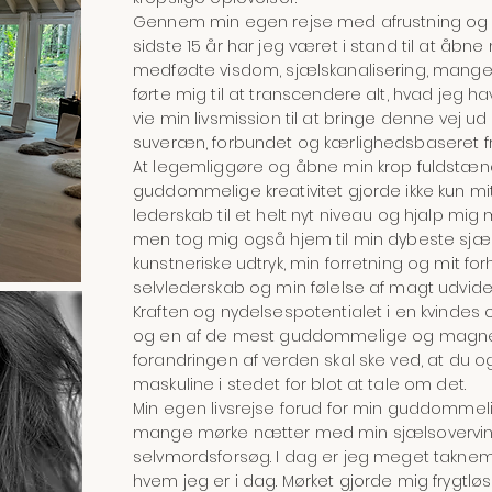
Gennem min egen rejse med afrustning og tan
sidste 15 år har jeg været i stand til at åbne
medfødte visdom, sjælskanalisering, mange 
førte mig til at transcendere alt, hvad jeg 
vie min livsmission til at bringe denne vej ud
suveræn, forbundet og kærlighedsbaseret 
At legemliggøre og åbne min krop fuldstænd
guddommelige kreativitet gjorde ikke kun mit
lederskab til et helt nyt niveau og hjalp m
men tog mig også hjem til min dybeste sjæl
kunstneriske udtryk, min forretning og mit forh
selvlederskab og min følelse af magt udvided
Kraften og nydelsespotentialet i en kvindes o
og en af de mest guddommelige og magnetis
forandringen af verden skal ske ved, at du
maskuline i stedet for blot at tale om det.
Min egen livsrejse forud for min guddomme
mange mørke nætter med min sjælsovervind
selvmordsforsøg. I dag er jeg meget taknem
hvem jeg er i dag. Mørket gjorde mig frygtløs f