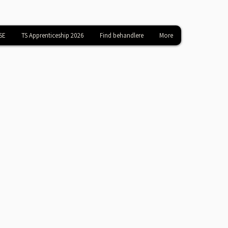
SE
TS Apprenticeship 2026
Find behandlere
More