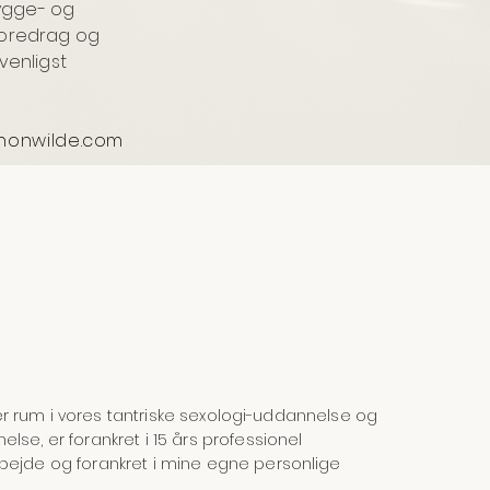
ygge- og
 foredrag og
venligst
nnonwilde.com
lder rum i vores tantriske sexologi-uddannelse og
se, er forankret i 15 års professionel
bejde og forankret i mine egne personlige